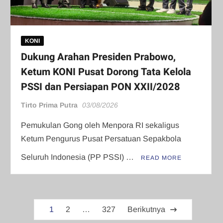
KONI
Dukung Arahan Presiden Prabowo,
Ketum KONI Pusat Dorong Tata Kelola
PSSI dan Persiapan PON XXII/2028
Tirto Prima Putra
03/08/2026
​Pemukulan Gong oleh Menpora RI sekaligus
Ketum Pengurus Pusat Persatuan Sepakbola
Seluruh Indonesia (PP PSSI) …
READ MORE
Paginasi
1
2
…
327
Berikutnya