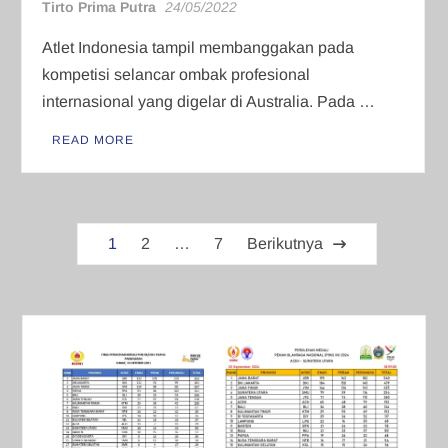
Tirto Prima Putra
24/05/2022
Atlet Indonesia tampil membanggakan pada
kompetisi selancar ombak profesional
internasional yang digelar di Australia. Pada …
READ MORE
Paginasi
1
2
…
7
Berikutnya
pos