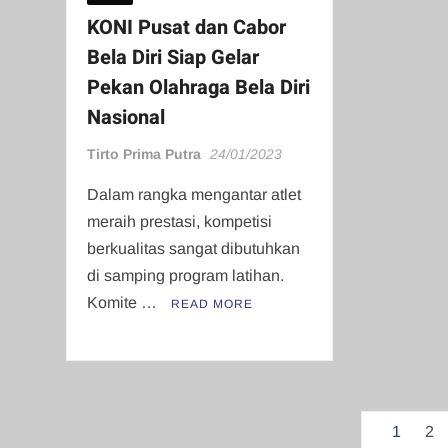
KONI Pusat dan Cabor
Bela Diri Siap Gelar
Pekan Olahraga Bela Diri
Nasional
Tirto Prima Putra
24/01/2023
Dalam rangka mengantar atlet
meraih prestasi, kompetisi
berkualitas sangat dibutuhkan
di samping program latihan.
Komite …
READ MORE
Paginasi
1
2