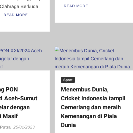
 Olahraga Berkuda
READ MORE
…
READ MORE
Sport
ng PON
Menembus Dunia,
4 Aceh-Sumut
Cricket Indonesia tampil
elar dengan
Cemerlang dan meraih
i Masif
Kemenangan di Piala
Dunia
 Putra
25/01/2023