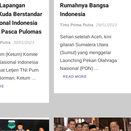
 Lapangan
Rumahnya Bangsa
Kuda Berstandar
Indonesia
ional Indonesia
Tirto Prima Putra
29/01/2023
 Pasca Pulomas
Sehari setelah Aceh, kini
 Putra
30/01/2023
gilaran Sumatera Utara
(Sumut) yang menggelar
m (Ketum) Komite
Launching Pekan Olahraga
asional Indonesia
Nasional (PON) …
at Letjen TNI Purn
READ MORE
Norman, Ketum …
RE