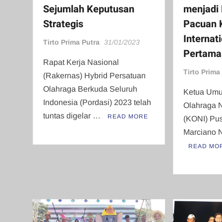
Sejumlah Keputusan
menjadi
Strategis
Pacuan 
Internat
Tirto Prima Putra
31/01/2023
Pertama
Rapat Kerja Nasional
Tirto Prima
(Rakernas) Hybrid Persatuan
Olahraga Berkuda Seluruh
Ketua Umu
Indonesia (Pordasi) 2023 telah
Olahraga N
tuntas digelar …
READ MORE
(KONI) Pus
Marciano 
READ MO