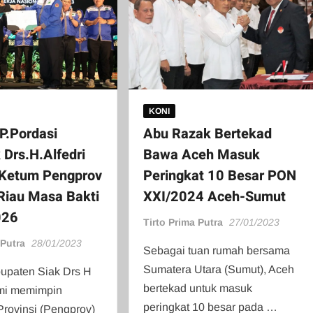
KONI
P.Pordasi
Abu Razak Bertekad
 Drs.H.Alfedri
Bawa Aceh Masuk
 Ketum Pengprov
Peringkat 10 Besar PON
Riau Masa Bakti
XXI/2024 Aceh-Sumut
026
Tirto Prima Putra
27/01/2023
 Putra
28/01/2023
Sebagai tuan rumah bersama
Sumatera Utara (Sumut), Aceh
upaten Siak Drs H
bertekad untuk masuk
smi memimpin
peringkat 10 besar pada …
rovinsi (Pengprov)