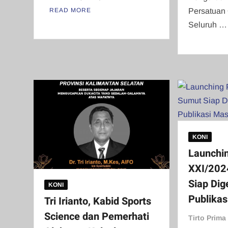
READ MORE
Persatuan
Seluruh 
KONI
Launchi
XXI/202
Siap Dig
KONI
Publikas
Tri Irianto, Kabid Sports
Science dan Pemerhati
Tirto Prima