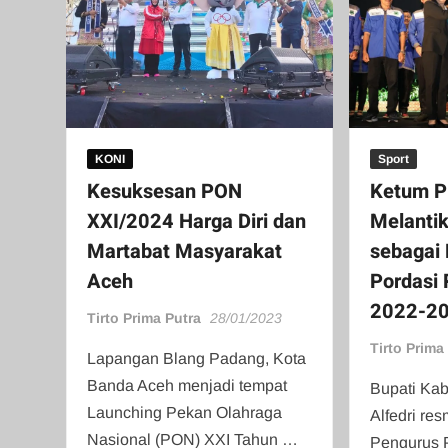
KONI
Sport
Kesuksesan PON
Ketum P
XXI/2024 Harga Diri dan
Melantik
Martabat Masyarakat
sebagai
Aceh
Pordasi 
2022-2
Tirto Prima Putra
28/01/2023
Tirto Prima
Lapangan Blang Padang, Kota
Banda Aceh menjadi tempat
Bupati Kab
Launching Pekan Olahraga
Alfedri re
Nasional (PON) XXI Tahun …
Pengurus P