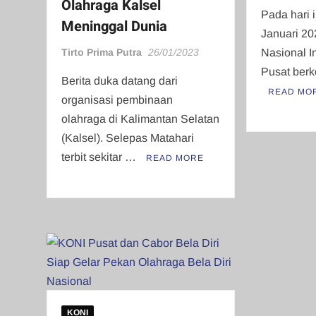
Olahraga Kalsel
Pada hari i
Meninggal Dunia
Januari 20
Tirto Prima Putra
26/01/2023
Nasional I
Pusat berk
Berita duka datang dari
READ MO
organisasi pembinaan
olahraga di Kalimantan Selatan
(Kalsel). Selepas Matahari
terbit sekitar …
READ MORE
KONI