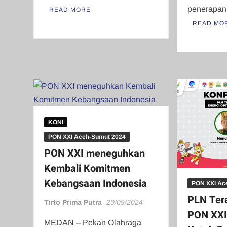
penerapan 
READ MORE
READ MO
KONI
PON XXI Aceh-Sumut 2024
PON XXI meneguhkan
Kembali Komitmen
Kebangsaan Indonesia
PON XXI Ac
PLN Ter
Tirto Prima Putra
20/09/2024
PON XXI:
MEDAN – Pekan Olahraga