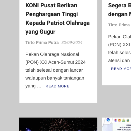
KONI Pusat Berikan
Segera B
Penghargaan Tinggi
dengan
Kepada Patriot Olahraga
Tirto Prima
yang Gugur
Pekan Ola
Tirto Prima Putra
30/09/2024
(PON) XXI
telah seles
Pekan Olahraga Nasional
atensi dan
(PON) XXI Aceh-Sumut 2024
READ MO
telah selesai dengan lancar,
walaupun banyak tantangan
yang …
READ MORE