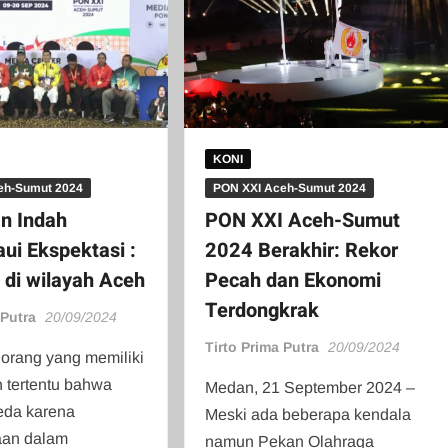
KONI
eh-Sumut 2024
PON XXI Aceh-Sumut 2024
n Indah
PON XXI Aceh-Sumut
i Ekspektasi :
2024 Berakhir: Rekor
di wilayah Aceh
Pecah dan Ekonomi
Terdongkrak
 Putra
20/09/2024
Tirto Prima Putra
20/09/2024
t orang yang memiliki
 tertentu bahwa
Medan, 21 September 2024 –
eda karena
Meski ada beberapa kendala
aan dalam
namun Pekan Olahraga