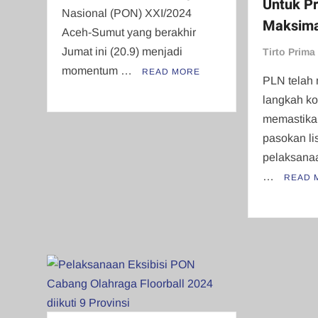
Untuk Pr
Nasional (PON) XXI/2024
Maksima
Aceh-Sumut yang berakhir
Jumat ini (20.9) menjadi
Tirto Prima
momentum …
READ MORE
PLN telah
langkah ko
memastika
pasokan li
pelaksana
…
READ 