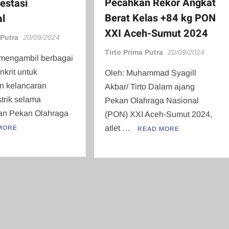
Pecahkan Rekor Angkat
estasi
Berat Kelas +84 kg PON
l
XXI Aceh-Sumut 2024
 Putra
20/09/2024
Tirto Prima Putra
20/09/2024
 mengambil berbagai
nkrit untuk
Oleh: Muhammad Syagill
n kelancaran
Akbar/ Tirto Dalam ajang
strik selama
Pekan Olahraga Nasional
an Pekan Olahraga
(PON) XXI Aceh-Sumut 2024,
atlet …
MORE
READ MORE