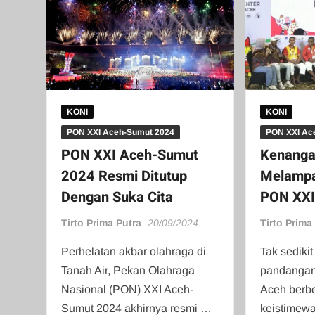
KONI
KONI
PON XXI Aceh-Sumut 2024
PON XXI Ac
PON XXI Aceh-Sumut
Kenanga
2024 Resmi Ditutup
Melampau
Dengan Suka Cita
PON XXI 
Tirto Prima Putra
20/09/2024
Tirto Prima
Perhelatan akbar olahraga di
Tak sediki
Tanah Air, Pekan Olahraga
pandangan
Nasional (PON) XXI Aceh-
Aceh berb
Sumut 2024 akhirnya resmi …
keistimew