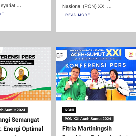
syariat …
Nasional (PON) XXI …
RE
READ MORE
eh-Sumut 2024
KONI
angi Semangat
PON XXI Aceh-Sumut 2024
Fitria Martiningsih
 Energi Optimal