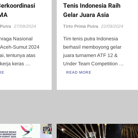
erkoordinasi
Tenis Indonesia Raih
 MA
Gelar Juara Asia
 Putra
27/09/2024
Tirto Prima Putra
22/09/2024
hraga Nasional
Tim tenis putra Indonesia
 Aceh-Sumut 2024
berhasil memboyong gelar
ai, tentunya atas
juara turnamen ATF 12 &
 kerja keras …
Under Team Competition …
RE
READ MORE