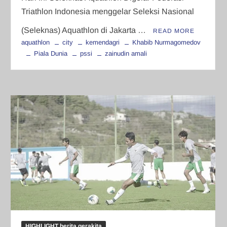
Triathlon Indonesia menggelar Seleksi Nasional
(Seleknas) Aquathlon di Jakarta …
READ MORE
aquathlon
city
kemendagri
Khabib Nurmagomedov
Piala Dunia
pssi
zainudin amali
HIGHLIGHT berita gerakita