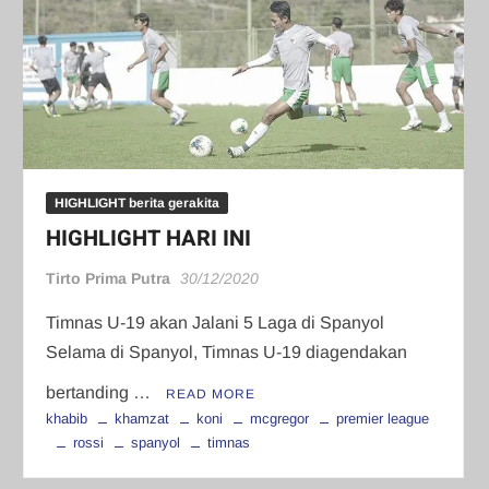
HIGHLIGHT berita gerakita
HIGHLIGHT HARI INI
Tirto Prima Putra
30/12/2020
Timnas U-19 akan Jalani 5 Laga di Spanyol
Selama di Spanyol, Timnas U-19 diagendakan
bertanding …
READ MORE
khabib
khamzat
koni
mcgregor
premier league
rossi
spanyol
timnas