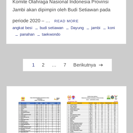
Komite Olahraga Nasional Indonesia Provinsi
Jambi akan dipimpin oleh Budi Setiawan pada
periode 2020 – …
READ MORE
angkat besi
budi setiawan
Dayung
jambi
koni
panahan
taekwondo
Paginasi
1
2
…
7
Berikutnya
pos