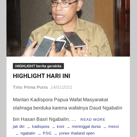
HIGHLIGHT berita gerakita
HIGHLIGHT HARI INI
Tirto Prima Putra
14/01/2021
Mantan Kadispora Papua Wafat Masyarakat
olahraga berduka karena wafatnya Daud Ngabalin
bin Hasan Basri Ngabalin. …
READ MORE
jati diri
kadispora
koni
meninggal dunia
messi
ngabalin
PSG
yonex thailand open