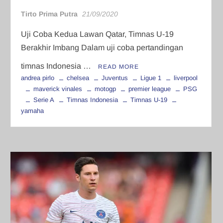
Tirto Prima Putra
21/09/2020
Uji Coba Kedua Lawan Qatar, Timnas U-19
Berakhir Imbang Dalam uji coba pertandingan
timnas Indonesia …
READ MORE
andrea pirlo
chelsea
Juventus
Ligue 1
liverpool
maverick vinales
motogp
premier league
PSG
Serie A
Timnas Indonesia
Timnas U-19
yamaha