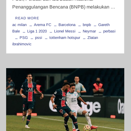
Penanggulangan Bencana (BNPB) melakukan …
READ MORE
ac milan
Arema FC
Barcelona
bnpb
Gareth
Bale
Liga 1 2020
Lionel Messi
Neymar
perbasi
PSG
pssi
tottenham hotspur
Zlatan
ibrahimovic