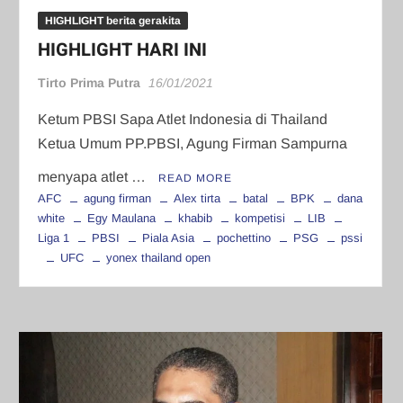
HIGHLIGHT berita gerakita
HIGHLIGHT HARI INI
Tirto Prima Putra
16/01/2021
Ketum PBSI Sapa Atlet Indonesia di Thailand
Ketua Umum PP.PBSI, Agung Firman Sampurna
menyapa atlet …
READ MORE
AFC
agung firman
Alex tirta
batal
BPK
dana
white
Egy Maulana
khabib
kompetisi
LIB
Liga 1
PBSI
Piala Asia
pochettino
PSG
pssi
UFC
yonex thailand open