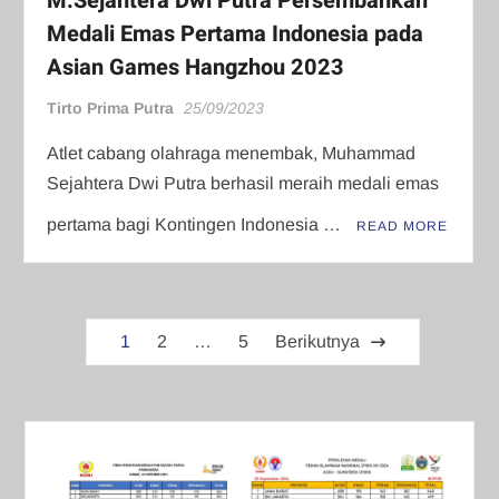
M.Sejahtera Dwi Putra Persembahkan
Medali Emas Pertama Indonesia pada
Asian Games Hangzhou 2023
Tirto Prima Putra
25/09/2023
Atlet cabang olahraga menembak, Muhammad
Sejahtera Dwi Putra berhasil meraih medali emas
pertama bagi Kontingen Indonesia …
READ MORE
Paginasi
1
2
…
5
Berikutnya
pos