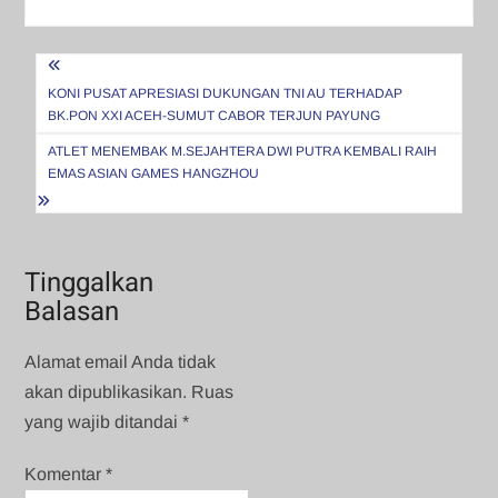
Navigasi
pos
KONI PUSAT APRESIASI DUKUNGAN TNI AU TERHADAP
BK.PON XXI ACEH-SUMUT CABOR TERJUN PAYUNG
ATLET MENEMBAK M.SEJAHTERA DWI PUTRA KEMBALI RAIH
EMAS ASIAN GAMES HANGZHOU
Tinggalkan
Balasan
Alamat email Anda tidak
akan dipublikasikan.
Ruas
yang wajib ditandai
*
Komentar
*