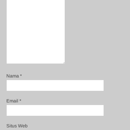
Nama
*
Email
*
Situs Web