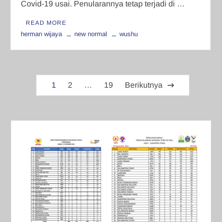
Covid-19 usai. Penularannya tetap terjadi di …
READ MORE
herman wijaya
new normal
wushu
Paginasi
1
2
…
19
Berikutnya
pos