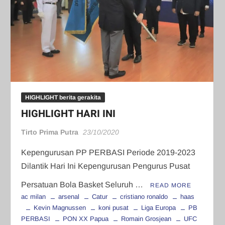
HIGHLIGHT berita gerakita
HIGHLIGHT HARI INI
Tirto Prima Putra
23/10/2020
Kepengurusan PP PERBASI Periode 2019-2023
Dilantik Hari Ini Kepengurusan Pengurus Pusat
Persatuan Bola Basket Seluruh …
READ MORE
ac milan
arsenal
Catur
cristiano ronaldo
haas
Kevin Magnussen
koni pusat
Liga Europa
PB
PERBASI
PON XX Papua
Romain Grosjean
UFC