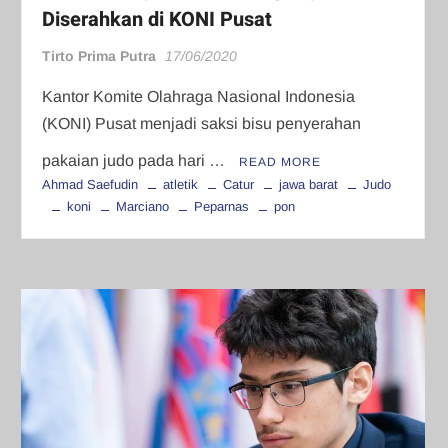
Diserahkan di KONI Pusat
Tirto Prima Putra
17/06/2020
Kantor Komite Olahraga Nasional Indonesia
(KONI) Pusat menjadi saksi bisu penyerahan
pakaian judo pada hari …
READ MORE
Ahmad Saefudin
atletik
Catur
jawa barat
Judo
koni
Marciano
Peparnas
pon