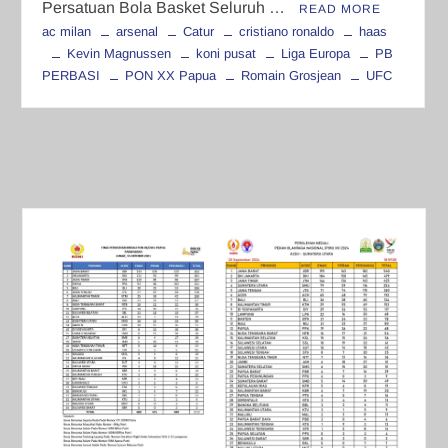
Persatuan Bola Basket Seluruh …
READ MORE
ac milan
arsenal
Catur
cristiano ronaldo
haas
Kevin Magnussen
koni pusat
Liga Europa
PB
PERBASI
PON XX Papua
Romain Grosjean
UFC