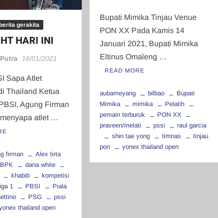
Bupati Mimika Tinjau Venue
erita gerakita
PON XX Pada Kamis 14
HT HARI INI
Januari 2021, Bupati Mimika
Eltinus Omaleng …
 Putra
16/01/2021
READ MORE
I Sapa Atlet
di Thailand Ketua
aubameyang
bilbao
Bupati
Mimika
mimika
Pelatih
BSI, Agung Firman
pemain terburuk
PON XX
menyapa atlet …
praveen/melati
pssi
raul garcia
RE
shin tae yong
timnas
tinjau
pon
yonex thailand open
g firman
Alex tirta
BPK
dana white
khabib
kompetisi
iga 1
PBSI
Piala
ettino
PSG
pssi
yonex thailand open