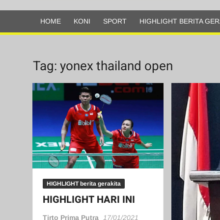
Olahraga
HOME
KONI
SPORT
HIGHLIGHT BERITA GER
Tag:
yonex thailand open
HIGHLIGHT berita gerakita
HIGHLIGHT HARI INI
Tirto Prima Putra
17/01/2021