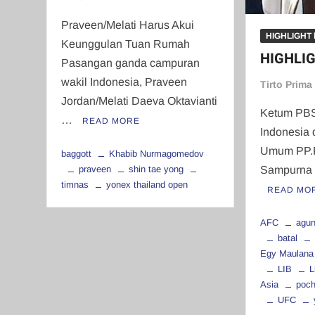
Praveen/Melati Harus Akui
HIGHLIGHT b
Keunggulan Tuan Rumah
HIGHLIG
Pasangan ganda campuran
wakil Indonesia, Praveen
Tirto Prima
Jordan/Melati Daeva Oktavianti
Ketum PBS
…
READ MORE
Indonesia 
Umum PP.P
baggott
Khabib Nurmagomedov
praveen
shin tae yong
Sampurna 
timnas
yonex thailand open
READ MO
AFC
agun
batal
Egy Maulana
LIB
L
Asia
poch
UFC