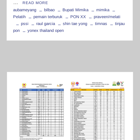
…
READ MORE
aubameyang
bilbao
Bupati Mimika
mimika
Pelatih
pemain terburuk
PON XX
praveen/melati
pssi
raul garcia
shin tae yong
timnas
tinjau
pon
yonex thailand open