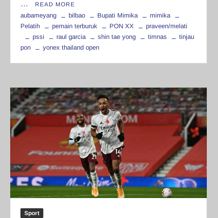
…
READ MORE
aubameyang
bilbao
Bupati Mimika
mimika
Pelatih
pemain terburuk
PON XX
praveen/melati
pssi
raul garcia
shin tae yong
timnas
tinjau
pon
yonex thailand open
Sport