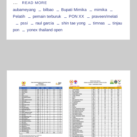
…
READ MORE
aubameyang
bilbao
Bupati Mimika
mimika
Pelatih
pemain terburuk
PON XX
praveen/melati
pssi
raul garcia
shin tae yong
timnas
tinjau
pon
yonex thailand open