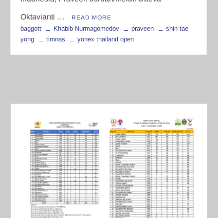
Oktavianti …
READ MORE
baggott
Khabib Nurmagomedov
praveen
shin tae
yong
timnas
yonex thailand open