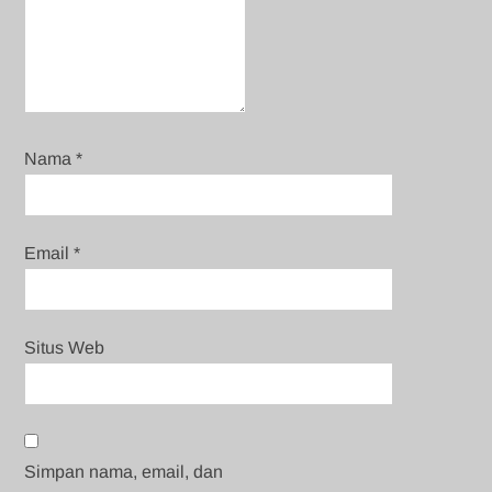
Nama
*
Email
*
Situs Web
Simpan nama, email, dan