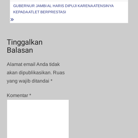
GUBERNUR JAMBI AL HARIS DIPUJI KARENA ATENSINYA
KEPADA ATLET BERPRESTASI
Tinggalkan
Balasan
Alamat email Anda tidak
akan dipublikasikan.
Ruas
yang wajib ditandai
*
Komentar
*