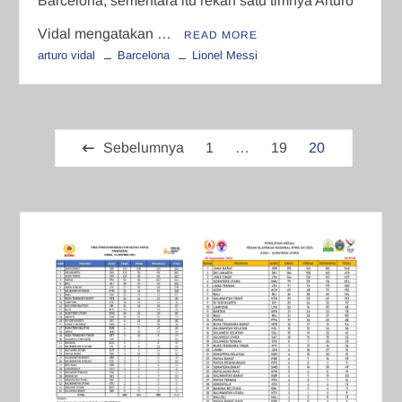
Barcelona, sementara itu rekan satu timnya Arturo
Vidal mengatakan …
READ MORE
arturo vidal
Barcelona
Lionel Messi
Paginasi
Sebelumnya
1
…
19
20
pos