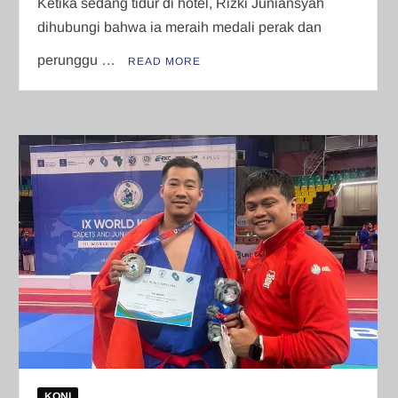
Ketika sedang tidur di hotel, Rizki Juniansyah
dihubungi bahwa ia meraih medali perak dan
perunggu …
READ MORE
KONI