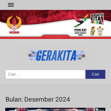
Skip
to
content
GER
Portal
Berita
Olahraga
Cari
untuk:
Bulan:
Desember 2024