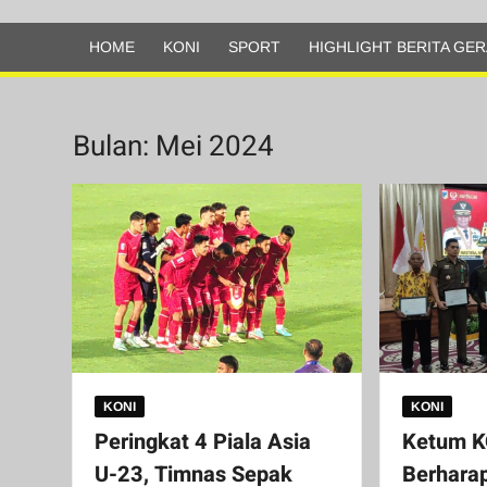
Olahraga
HOME
KONI
SPORT
HIGHLIGHT BERITA GER
Bulan:
Mei 2024
KONI
KONI
Peringkat 4 Piala Asia
Ketum K
U-23, Timnas Sepak
Berharap