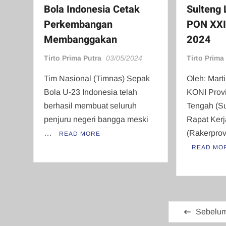
Bola Indonesia Cetak
Sulteng 
Perkembangan
PON XXI
Membanggakan
2024
Tirto Prima Putra
03/05/2024
Tirto Prima
Tim Nasional (Timnas) Sepak
Oleh: Mart
Bola U-23 Indonesia telah
KONI Provi
berhasil membuat seluruh
Tengah (Su
penjuru negeri bangga meski
Rapat Kerj
…
(Rakerpro
READ MORE
READ MO
Paginasi
Sebelu
pos