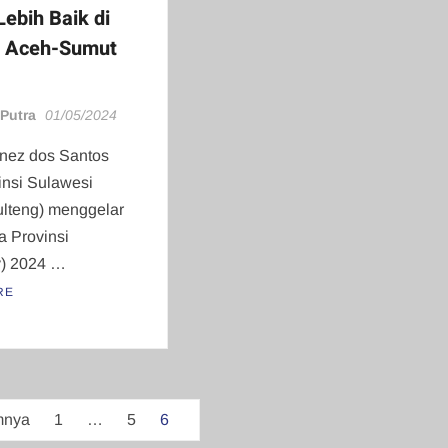
Lebih Baik di
 Aceh-Sumut
 Putra
01/05/2024
inez dos Santos
nsi Sulawesi
lteng) menggelar
a Provinsi
v) 2024 …
RE
mnya
1
…
5
6