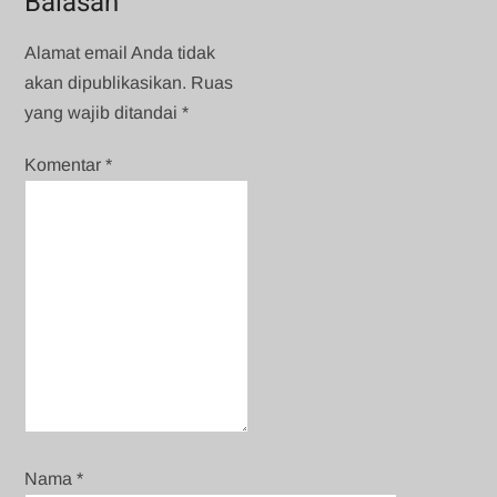
Balasan
Alamat email Anda tidak
akan dipublikasikan.
Ruas
yang wajib ditandai
*
Komentar
*
Nama
*