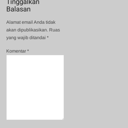
Tinggalkan
Balasan
Alamat email Anda tidak
akan dipublikasikan.
Ruas
yang wajib ditandai
*
Komentar
*