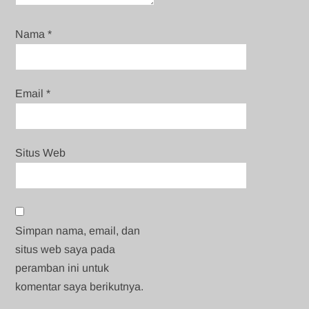
Nama
*
Email
*
Situs Web
Simpan nama, email, dan
situs web saya pada
peramban ini untuk
komentar saya berikutnya.