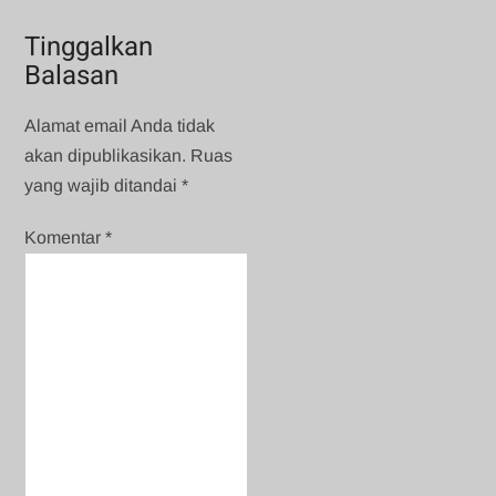
Tinggalkan
Balasan
Alamat email Anda tidak
akan dipublikasikan.
Ruas
yang wajib ditandai
*
Komentar
*