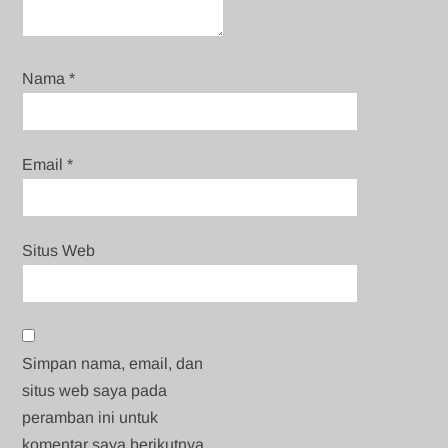
Nama
*
Email
*
Situs Web
Simpan nama, email, dan
situs web saya pada
peramban ini untuk
komentar saya berikutnya.