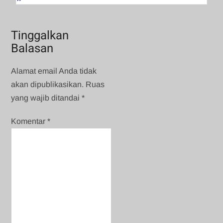
Tinggalkan
Balasan
Alamat email Anda tidak
akan dipublikasikan.
Ruas
yang wajib ditandai
*
Komentar
*