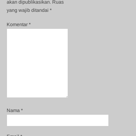
akan dipublikasikan.
Ruas
yang wajib ditandai
*
Komentar
*
Nama
*