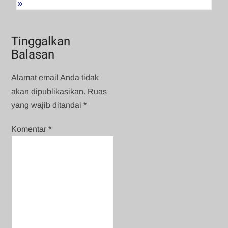
Tinggalkan
Balasan
Alamat email Anda tidak
akan dipublikasikan.
Ruas
yang wajib ditandai
*
Komentar
*