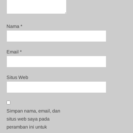
Nama
*
Email
*
Situs Web
Simpan nama, email, dan
situs web saya pada
peramban ini untuk