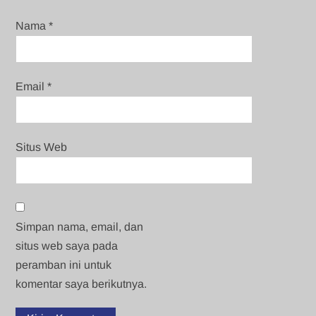
Nama
*
Email
*
Situs Web
Simpan nama, email, dan
situs web saya pada
peramban ini untuk
komentar saya berikutnya.