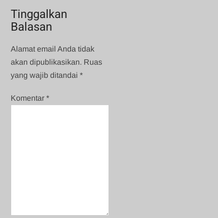
Tinggalkan
Balasan
Alamat email Anda tidak
akan dipublikasikan.
Ruas
yang wajib ditandai
*
Komentar
*