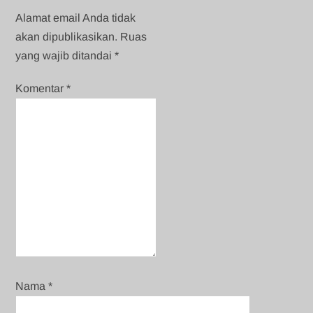
Alamat email Anda tidak
akan dipublikasikan.
Ruas
yang wajib ditandai
*
Komentar
*
Nama
*