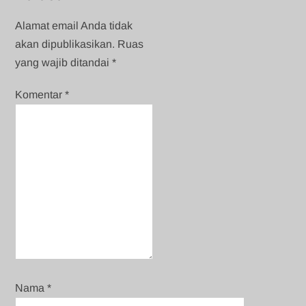
Alamat email Anda tidak
akan dipublikasikan.
Ruas
yang wajib ditandai
*
Komentar
*
Nama
*