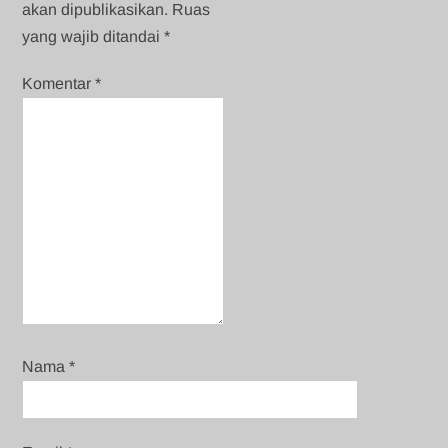
akan dipublikasikan.
Ruas
yang wajib ditandai
*
Komentar
*
Nama
*