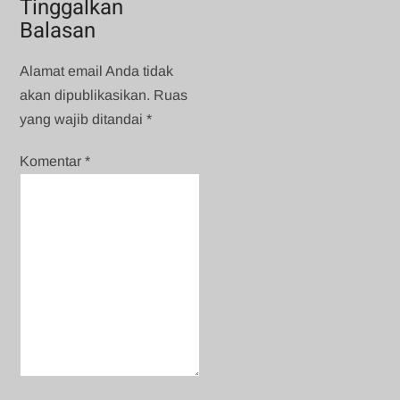
Tinggalkan
Balasan
Alamat email Anda tidak
akan dipublikasikan.
Ruas
yang wajib ditandai
*
Komentar
*