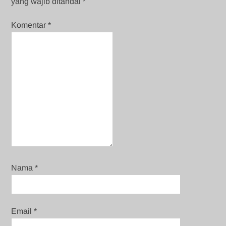
yang wajib ditandai
*
Komentar
*
Nama
*
Email
*