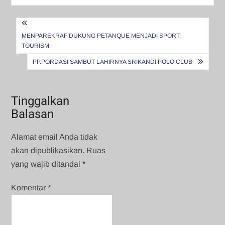
Navigasi
pos
MENPAREKRAF DUKUNG PETANQUE MENJADI SPORT
TOURISM
PP.PORDASI SAMBUT LAHIRNYA SRIKANDI POLO CLUB
Tinggalkan
Balasan
Alamat email Anda tidak
akan dipublikasikan.
Ruas
yang wajib ditandai
*
Komentar
*