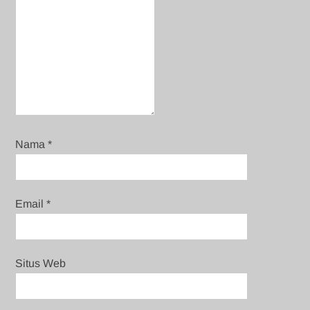
Nama
*
Email
*
Situs Web