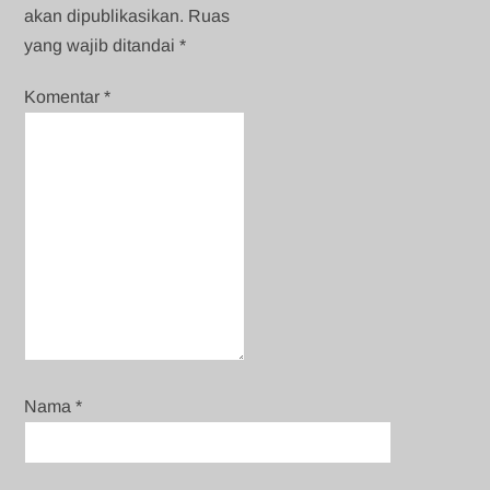
akan dipublikasikan.
Ruas
yang wajib ditandai
*
Komentar
*
Nama
*