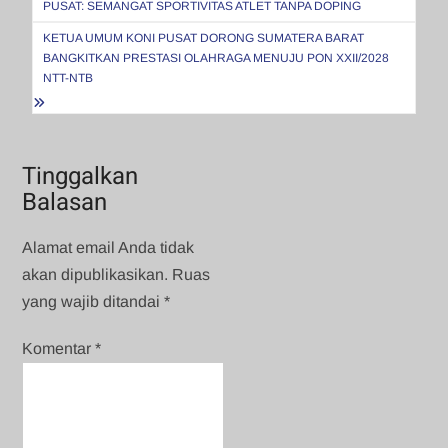
PUSAT: SEMANGAT SPORTIVITAS ATLET TANPA DOPING
KETUA UMUM KONI PUSAT DORONG SUMATERA BARAT
BANGKITKAN PRESTASI OLAHRAGA MENUJU PON XXII/2028
NTT-NTB
Tinggalkan
Balasan
Alamat email Anda tidak
akan dipublikasikan.
Ruas
yang wajib ditandai
*
Komentar
*