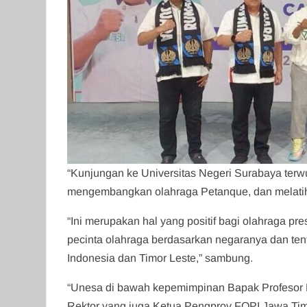
“Kunjungan ke Universitas Negeri Surabaya ter
mengembangkan olahraga Petanque, dan melatih n
“Ini merupakan hal yang positif bagi olahraga p
pecinta olahraga berdasarkan negaranya dan tent
Indonesia dan Timor Leste,” sambung.
“Unesa di bawah kepemimpinan Bapak Profesor 
Rektor yang juga Ketua Pengprov FOPI Jawa Tim