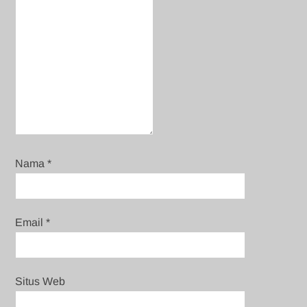
Nama
*
Email
*
Situs Web