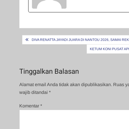
Navigasi
DIVA RENATTA JAYADI JUARA DI NANTOU 2026, SAMAI RE
pos
KETUM KONI PUSAT AP
Tinggalkan Balasan
Alamat email Anda tidak akan dipublikasikan.
Ruas y
wajib ditandai
*
Komentar
*