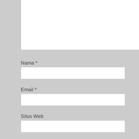
Nama
*
Email
*
Situs Web