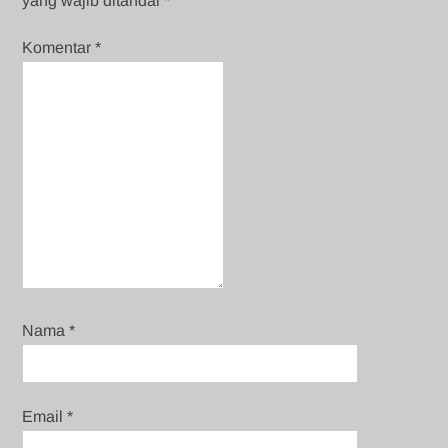
yang wajib ditandai
*
Komentar
*
Nama
*
Email
*