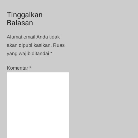
Tinggalkan
Balasan
Alamat email Anda tidak
akan dipublikasikan.
Ruas
yang wajib ditandai
*
Komentar
*