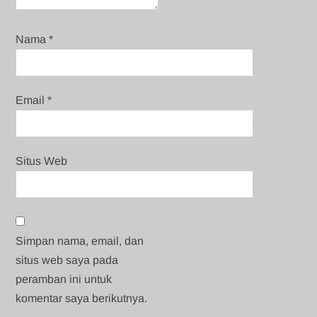
Nama
*
Email
*
Situs Web
Simpan nama, email, dan
situs web saya pada
peramban ini untuk
komentar saya berikutnya.