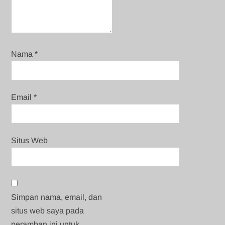
Nama
*
Email
*
Situs Web
Simpan nama, email, dan
situs web saya pada
peramban ini untuk