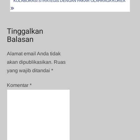
KOLABORASI STRATEGIS DENGAN PAKAR OLAHRAGA KOREA
Tinggalkan
Balasan
Alamat email Anda tidak
akan dipublikasikan.
Ruas
yang wajib ditandai
*
Komentar
*