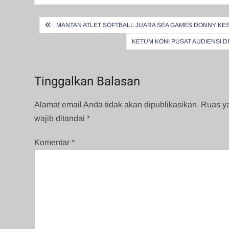
Navigasi
MANTAN ATLET SOFTBALL JUARA SEA GAMES DONNY KE
pos
KETUM KONI PUSAT AUDIENSI
Tinggalkan Balasan
Alamat email Anda tidak akan dipublikasikan.
Ruas y
wajib ditandai
*
Komentar
*