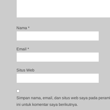
Nama
*
Email
*
Situs Web
Simpan nama, email, dan situs web saya pada pera
ini untuk komentar saya berikutnya.