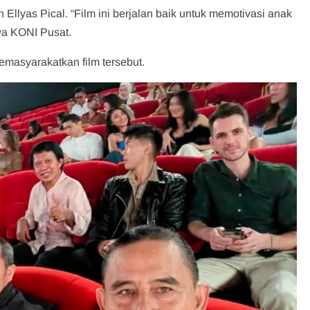
llyas Pical. “Film ini berjalan baik untuk memotivasi anak
awa KONI Pusat.
emasyarakatkan film tersebut.