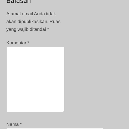
Balasan
Alamat email Anda tidak
akan dipublikasikan.
Ruas
yang wajib ditandai
*
Komentar
*
Nama
*