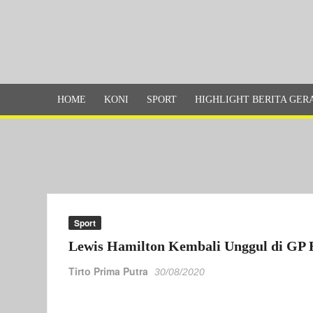
Skip
to
content
GERAKITA
Portal
Berita
Olahraga
HOME
KONI
SPORT
HIGHLIGHT BERITA GER
Sport
Lewis Hamilton Kembali Unggul di GP 
Tirto Prima Putra
30/08/2020