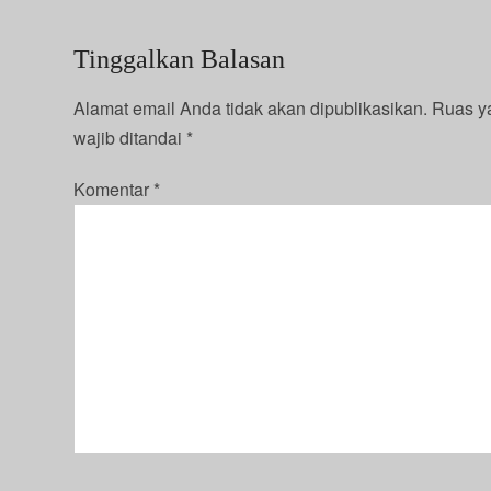
Tinggalkan Balasan
Alamat email Anda tidak akan dipublikasikan.
Ruas y
wajib ditandai
*
Komentar
*