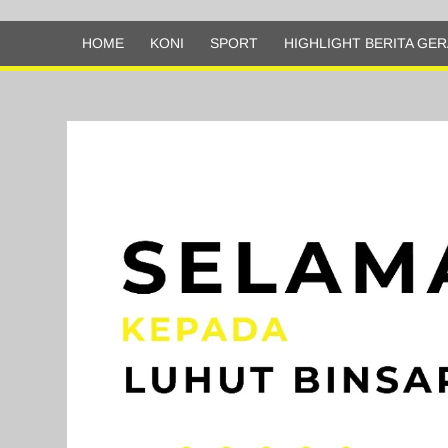
Olahraga
HOME
KONI
SPORT
HIGHLIGHT BERITA GER