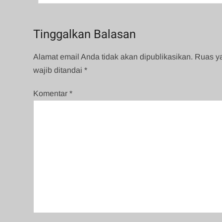
pos
Tinggalkan Balasan
Alamat email Anda tidak akan dipublikasikan.
Ruas y
wajib ditandai
*
Komentar
*