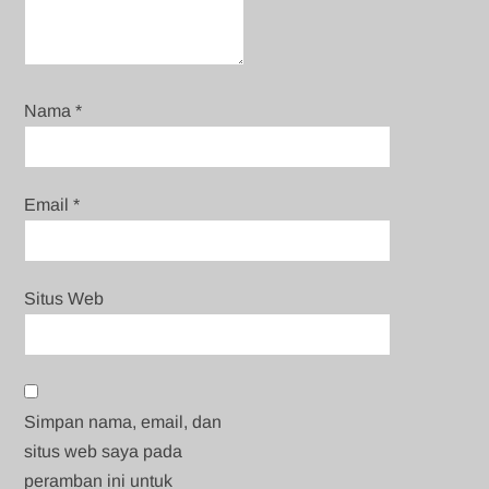
Nama
*
Email
*
Situs Web
Simpan nama, email, dan
situs web saya pada
peramban ini untuk