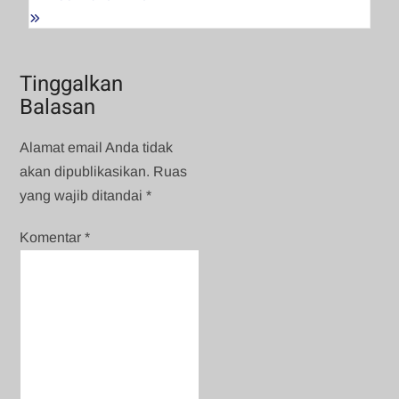
Tinggalkan
Balasan
Alamat email Anda tidak
akan dipublikasikan.
Ruas
yang wajib ditandai
*
Komentar
*