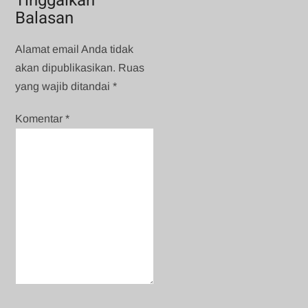
Tinggalkan
Balasan
Alamat email Anda tidak
akan dipublikasikan.
Ruas
yang wajib ditandai
*
Komentar
*