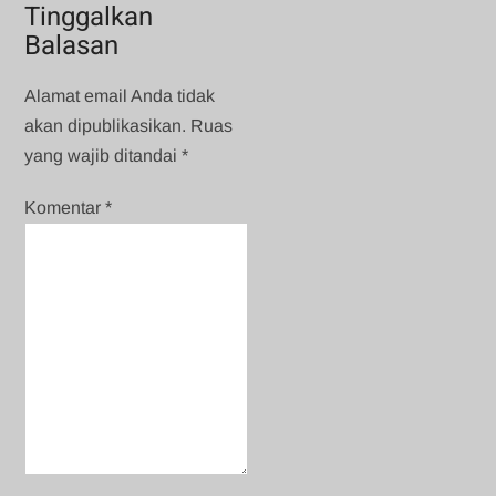
Tinggalkan
Balasan
Alamat email Anda tidak
akan dipublikasikan.
Ruas
yang wajib ditandai
*
Komentar
*