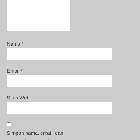
Nama
*
Email
*
Situs Web
Simpan nama, email, dan