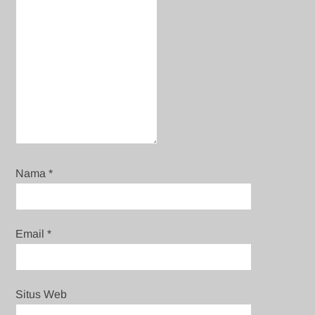
Nama
*
Email
*
Situs Web