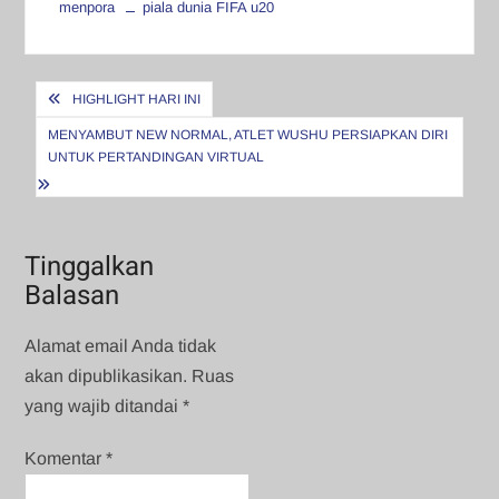
menpora
piala dunia FIFA u20
Navigasi
HIGHLIGHT HARI INI
pos
MENYAMBUT NEW NORMAL, ATLET WUSHU PERSIAPKAN DIRI
UNTUK PERTANDINGAN VIRTUAL
Tinggalkan
Balasan
Alamat email Anda tidak
akan dipublikasikan.
Ruas
yang wajib ditandai
*
Komentar
*